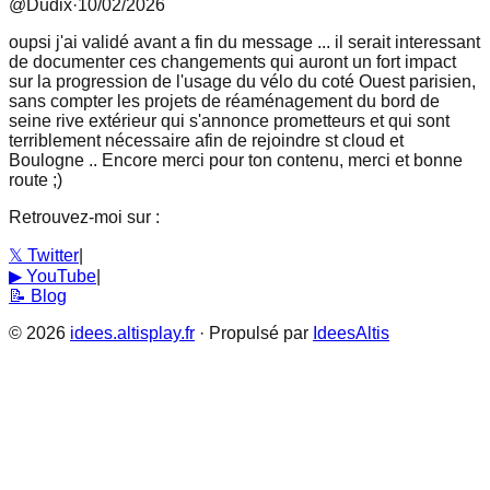
@
Dudix
·
10/02/2026
oupsi j'ai validé avant a fin du message ... il serait interessant
de documenter ces changements qui auront un fort impact
sur la progression de l'usage du vélo du coté Ouest parisien,
sans compter les projets de réaménagement du bord de
seine rive extérieur qui s'annonce prometteurs et qui sont
terriblement nécessaire afin de rejoindre st cloud et
Boulogne .. Encore merci pour ton contenu, merci et bonne
route ;)
Retrouvez-moi sur :
𝕏
Twitter
|
▶
YouTube
|
📝
Blog
©
2026
idees.altisplay.fr
·
Propulsé par
IdeesAltis