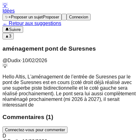
💡
Idées
✨
+
Proposer un sujet
Proposer
Connexion
← Retour aux suggestions
🔔
Suivre
▲
3
aménagement pont de Suresnes
@
Dudix
·
10/02/2026
💡
Hello Altis, L'aménagement de l'entrée de Suresnes par le
pont de Suresnes est en cours (coté droit déjà réalisé avec
une superbe piste bidirectionnelle et le coté gauche sera
réalisé prochainement). Le pont sera lui aussi complètement
réaménagé prochainement (mi 2026 à 2027), il serait
interessant de
Commentaires
(
1
)
Connectez-vous pour commenter
D