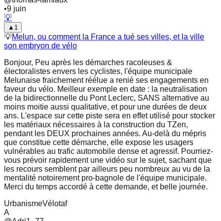
•
9 juin
💡
▲
1
💡
Melun, ou comment la France a tué ses villes, et la ville
son embryon de vélo
Bonjour, Peu après les démarches racoleuses &
électoralistes envers les cyclistes, l'équipe municipale
Melunaise fraichement réélue a renié ses engagements en
faveur du vélo. Meilleur exemple en date : la neutralisation
de la bidirectionnelle du Pont Leclerc, SANS alternative au
moins moitie aussi qualitative, et pour une durées de deux
ans. L'espace sur cette piste sera en effet utilisé pour stocker
les matériaux nécessaires à la construction du TZen,
pendant les DEUX prochaines années. Au-delà du mépris
que constitue cette démarche, elle expose les usagers
vulnérables au trafic automobile dense et agressif. Pourriez-
vous prévoir rapidement une vidéo sur le sujet, sachant que
les recours semblent par ailleurs peu nombreux au vu de la
mentalité notoirement pro-bagnole de l'équipe municipale.
Merci du temps accordé à cette demande, et belle journée.
Urbanisme
Vélotaf
A