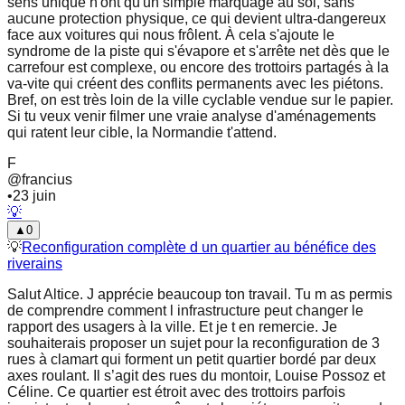
sens unique n'ont qu'un simple marquage au sol, sans
aucune protection physique, ce qui devient ultra-dangereux
face aux voitures qui nous frôlent. À cela s'ajoute le
syndrome de la piste qui s'évapore et s'arrête net dès que le
carrefour est complexe, ou encore des trottoirs partagés à la
va-vite qui créent des conflits permanents avec les piétons.
Bref, on est très loin de la ville cyclable vendue sur le papier.
Si tu veux venir filmer une vraie analyse d'aménagements
qui ratent leur cible, la Normandie t'attend.
F
@
francius
•
23 juin
💡
▲
0
💡
Reconfiguration complète d un quartier au bénéfice des
riverains
Salut Altice. J apprécie beaucoup ton travail. Tu m as permis
de comprendre comment l infrastructure peut changer le
rapport des usagers à la ville. Et je t en remercie. Je
souhaiterais proposer un sujet pour la reconfiguration de 3
rues à clamart qui forment un petit quartier bordé par deux
axes roulant. Il s’agit des rues du montoir, Louise Possoz et
Céline. Ce quartier est étroit avec des trottoirs parfois