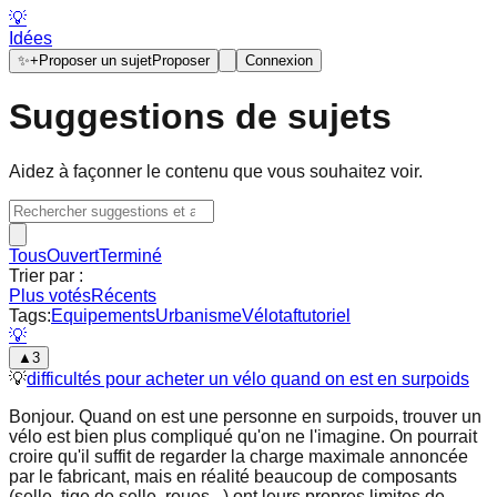
💡
Idées
✨
+
Proposer un sujet
Proposer
Connexion
Suggestions de sujets
Aidez à façonner le contenu que vous souhaitez voir.
Tous
Ouvert
Terminé
Trier par :
Plus votés
Récents
Tags:
Equipements
Urbanisme
Vélotaf
tutoriel
💡
▲
3
💡
difficultés pour acheter un vélo quand on est en surpoids
Bonjour. Quand on est une personne en surpoids, trouver un
vélo est bien plus compliqué qu'on ne l'imagine. On pourrait
croire qu'il suffit de regarder la charge maximale annoncée
par le fabricant, mais en réalité beaucoup de composants
(selle, tige de selle, roues...) ont leurs propres limites de