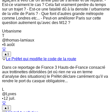
agaçant à vélo car on arrête pas de s'arrêter et de repartir. -
Est-ce vraiment le cas ? Cela fait vraiment perdre du temps
sur un trajet ? - Est-ce une fatalité dû à la densite / urbanisme
de la ville de Paris ? - Que font d'autres grande métropole
comme Londres etc... - Peut-on améliorer Paris sur cette
question autrement qu'avec des M12 ?
Urbanisme
T
@
thomas-lamiaux
•
6 août
💡
▲
1
💡
Le Préfet qui modifie le code de la route
Dans ce reportage de France 3 Hauts-de-France consacré
aux trottinettes débridées (et où rien ne va en terme
d'analyse des situations) le Préfet déclare carrément qu'il va
rendre le port du casque obligatoire...
L
@
Lyves
•
12 juil.
💡
▲
1