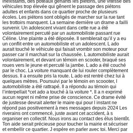
inexistants, des poteaux gênants les piétons, une vitesse des
véhicules trop élevée qui gênent le passage des piétons
adultes et enfants dans ce quartier proche de plusieurs
écoles. Les piétons sont obligés de marcher sur la rue tant
les trottoirs manquent. La semaine dernière un drame a failli
survenir. Un adolescent vivant dans cette rue a été
volontairement percuté par un automobiliste passant rue
Céline. Une plainte a été déposée. Il semblerait qu’il y a eu
un conflit entre un automobiliste et un adolescent. L ado
aurait touché le véhicule qui faisait vrombir son moteur pour
passer car il marchait sur la chaussée. L automobiliste aurait
volontairement, et devant un témoin en scooter, braqué ses
roues vers le jeune et percuté la jambe. L ado a été couché
par le choc. La voiture manquant de lui rouler complètement
dessus. Il a ensuite pris la route. L ado est rentré chez lui à
quelques mètres. Poursuivi par le témoin en scoooter, l
automobiliste a été rattrapé. Il a répondu au témoin qui
l’interpellait *cet ado a touché à la voiture *. Il a n exprimé
aucun regret ni même prise de conscience. Ce drame évité
de justesse devrait alerter le maire qui pour l instant ne
répond pas positivement à mes messages depuis 2024 Les
riverains ont commencé, juste avant cet accident, à s
organiser en collectif. Nous irons au contact des élus bientôt.
Ton aide serait précieuse pour toucher la mairie et sécuriser
et embellir ce quartier. J espère en parler avec toi. Merci par