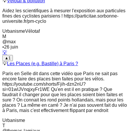
💡
Vélotaf & pollution
Aidez les scientifiques à mesurer l'exposition aux particules
fines des cyclistes parisiens ! https://particitae.sorbonne-
universite.fr/pm-cyclo
Urbanisme
Vélotaf
M
@
max
•
26 juin
💡
▲
1
💡
Les Places (e.g. Bastille) à Paris ?
Paris en Selle dit dans cette vidéo que Paris ne sait pas
encore faire des places bien faites pour les vélos.
https://youtube.com/shorts/Fjih-dzn2nU?
si=01wlJVnqjxyFr1WE Qu'en est il en pratique ? Que
faudrait il changer pour que les places soient bien faites et
sure ? On connait les rond points hollandais, mais pour les
places ? La même en carré ? Je n'ai pas souvent fait du vélo
à Paris, mais c'est effectivement flippant par endroit
Urbanisme
T
@
thomas-lamiaux