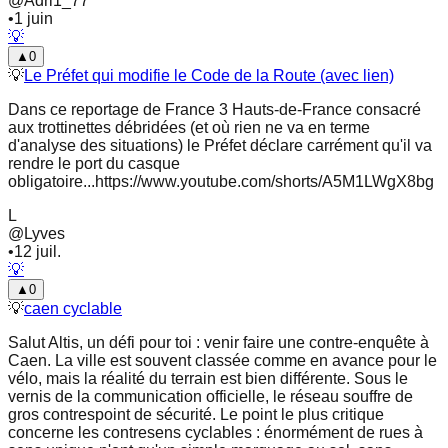
@
Adri1_77
•
1 juin
💡
▲
0
💡
Le Préfet qui modifie le Code de la Route (avec lien)
Dans ce reportage de France 3 Hauts-de-France consacré
aux trottinettes débridées (et où rien ne va en terme
d'analyse des situations) le Préfet déclare carrément qu'il va
rendre le port du casque
obligatoire...https://www.youtube.com/shorts/A5M1LWgX8bg
L
@
Lyves
•
12 juil.
💡
▲
0
💡
caen cyclable
Salut Altis, un défi pour toi : venir faire une contre-enquête à
Caen. La ville est souvent classée comme en avance pour le
vélo, mais la réalité du terrain est bien différente. Sous le
vernis de la communication officielle, le réseau souffre de
gros contrespoint de sécurité. Le point le plus critique
concerne les contresens cyclables : énormément de rues à